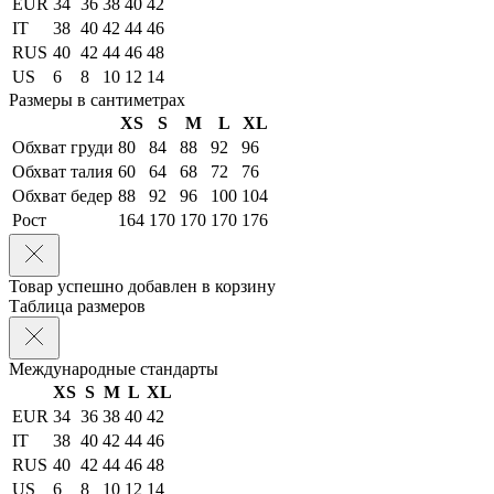
EUR
34
36
38
40
42
IT
38
40
42
44
46
RUS
40
42
44
46
48
US
6
8
10
12
14
Размеры в сантиметрах
XS
S
M
L
XL
Обхват груди
80
84
88
92
96
Обхват талия
60
64
68
72
76
Обхват бедер
88
92
96
100
104
Рост
164
170
170
170
176
Товар успешно добавлен в корзину
Таблица размеров
Международные стандарты
XS
S
M
L
XL
EUR
34
36
38
40
42
IT
38
40
42
44
46
RUS
40
42
44
46
48
US
6
8
10
12
14