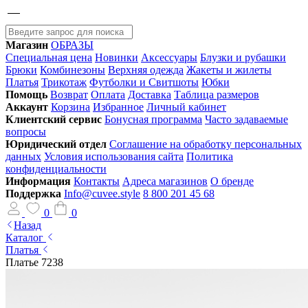
Магазин
ОБРАЗЫ
Специальная цена
Новинки
Аксессуары
Блузки и рубашки
Брюки
Комбинезоны
Верхняя одежда
Жакеты и жилеты
Платья
Трикотаж
Футболки и Свитшоты
Юбки
Помощь
Возврат
Оплата
Доставка
Таблица размеров
Аккаунт
Корзина
Избранное
Личный кабинет
Клиентский сервис
Бонусная программа
Часто задаваемые
вопросы
Юридический отдел
Соглашение на обработку персональных
данных
Условия использования сайта
Политика
конфиденциальности
Информация
Контакты
Адреса магазинов
О бренде
Поддержка
Info@cuvee.style
8 800 201 45 68
0
0
Назад
Каталог
Платья
Платье 7238