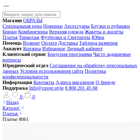
Магазин
ОБРАЗЫ
Специальная цена
Новинки
Аксессуары
Блузки и рубашки
Брюки
Комбинезоны
Верхняя одежда
Жакеты и жилеты
Платья
Трикотаж
Футболки и Свитшоты
Юбки
Помощь
Возврат
Оплата
Доставка
Таблица размеров
Аккаунт
Корзина
Избранное
Личный кабинет
Клиентский сервис
Бонусная программа
Часто задаваемые
вопросы
Юридический отдел
Соглашение на обработку персональных
данных
Условия использования сайта
Политика
конфиденциальности
Информация
Контакты
Адреса магазинов
О бренде
Поддержка
Info@cuvee.style
8 800 201 45 68
0
0
Назад
Каталог
Платья
Платье 8061