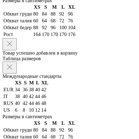
Размеры в сантиметрах
XS
S
M
L
XL
Обхват груди
80
84
88
92
96
Обхват талия
60
64
68
72
76
Обхват бедер
88
92
96
100
104
Рост
164
170
170
170
176
Товар успешно добавлен в корзину
Таблица размеров
Международные стандарты
XS
S
M
L
XL
EUR
34
36
38
40
42
IT
38
40
42
44
46
RUS
40
42
44
46
48
US
6
8
10
12
14
Размеры в сантиметрах
XS
S
M
L
XL
Обхват груди
80
84
88
92
96
Обхват талия
60
64
68
72
76