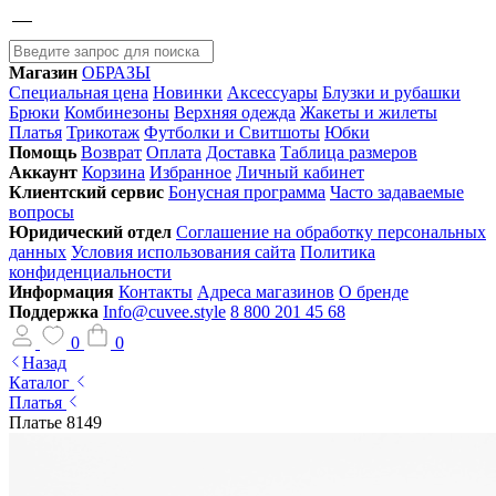
Магазин
ОБРАЗЫ
Специальная цена
Новинки
Аксессуары
Блузки и рубашки
Брюки
Комбинезоны
Верхняя одежда
Жакеты и жилеты
Платья
Трикотаж
Футболки и Свитшоты
Юбки
Помощь
Возврат
Оплата
Доставка
Таблица размеров
Аккаунт
Корзина
Избранное
Личный кабинет
Клиентский сервис
Бонусная программа
Часто задаваемые
вопросы
Юридический отдел
Соглашение на обработку персональных
данных
Условия использования сайта
Политика
конфиденциальности
Информация
Контакты
Адреса магазинов
О бренде
Поддержка
Info@cuvee.style
8 800 201 45 68
0
0
Назад
Каталог
Платья
Платье 8149