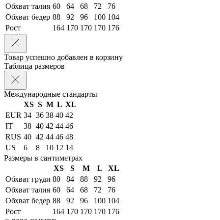
Обхват талия
60
64
68
72
76
Обхват бедер
88
92
96
100
104
Рост
164
170
170
170
176
Товар успешно добавлен в корзину
Таблица размеров
Международные стандарты
XS
S
M
L
XL
EUR
34
36
38
40
42
IT
38
40
42
44
46
RUS
40
42
44
46
48
US
6
8
10
12
14
Размеры в сантиметрах
XS
S
M
L
XL
Обхват груди
80
84
88
92
96
Обхват талия
60
64
68
72
76
Обхват бедер
88
92
96
100
104
Рост
164
170
170
170
176