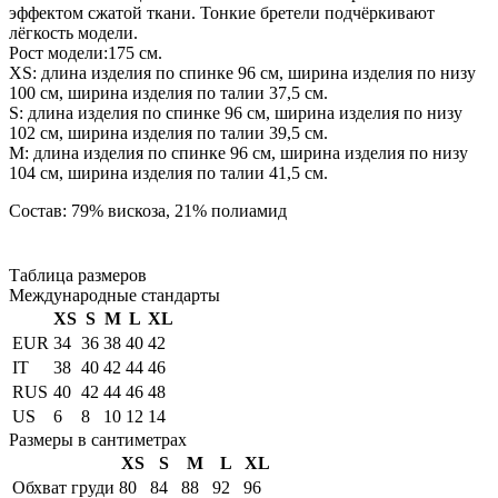
эффектом сжатой ткани. Тонкие бретели подчёркивают
лёгкость модели.
Рост модели:175 см.
ХS: длина изделия по спинке 96 см, ширина изделия по низу
100 см, ширина изделия по талии 37,5 см.
S: длина изделия по спинке 96 см, ширина изделия по низу
102 см, ширина изделия по талии 39,5 см.
М: длина изделия по спинке 96 см, ширина изделия по низу
104 см, ширина изделия по талии 41,5 см.
Состав: 79% вискоза, 21% полиамид
Таблица размеров
Международные стандарты
XS
S
M
L
XL
EUR
34
36
38
40
42
IT
38
40
42
44
46
RUS
40
42
44
46
48
US
6
8
10
12
14
Размеры в сантиметрах
XS
S
M
L
XL
Обхват груди
80
84
88
92
96