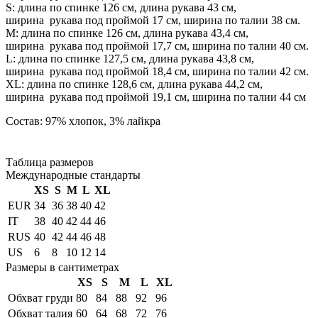
S: длина по спинке 126 см, длина рукава 43 см,
ширина рукава под проймой 17 см, ширина по талии 38 см.
М: длина по спинке 126 см, длина рукава 43,4 см,
ширина рукава под проймой 17,7 см, ширина по талии 40 см.
L: длина по спинке 127,5 см, длина рукава 43,8 см,
ширина рукава под проймой 18,4 см, ширина по талии 42 см.
ХL: длина по спинке 128,6 см, длина рукава 44,2 см,
ширина рукава под проймой 19,1 см, ширина по талии 44 см
Состав: 97% хлопок, 3% лайкра
Таблица размеров
Международные стандарты
XS
S
M
L
XL
EUR
34
36
38
40
42
IT
38
40
42
44
46
RUS
40
42
44
46
48
US
6
8
10
12
14
Размеры в сантиметрах
XS
S
M
L
XL
Обхват груди
80
84
88
92
96
Обхват талия
60
64
68
72
76