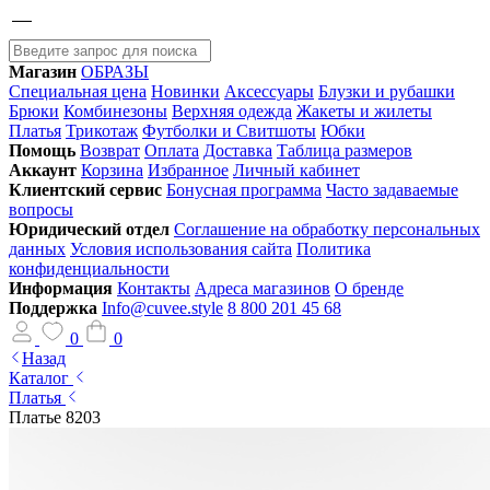
Магазин
ОБРАЗЫ
Специальная цена
Новинки
Аксессуары
Блузки и рубашки
Брюки
Комбинезоны
Верхняя одежда
Жакеты и жилеты
Платья
Трикотаж
Футболки и Свитшоты
Юбки
Помощь
Возврат
Оплата
Доставка
Таблица размеров
Аккаунт
Корзина
Избранное
Личный кабинет
Клиентский сервис
Бонусная программа
Часто задаваемые
вопросы
Юридический отдел
Соглашение на обработку персональных
данных
Условия использования сайта
Политика
конфиденциальности
Информация
Контакты
Адреса магазинов
О бренде
Поддержка
Info@cuvee.style
8 800 201 45 68
0
0
Назад
Каталог
Платья
Платье 8203