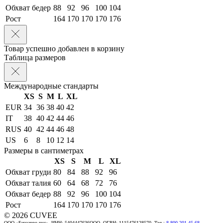
Обхват бедер
88
92
96
100
104
Рост
164
170
170
170
176
Товар успешно добавлен в корзину
Таблица размеров
Международные стандарты
XS
S
M
L
XL
EUR
34
36
38
40
42
IT
38
40
42
44
46
RUS
40
42
44
46
48
US
6
8
10
12
14
Размеры в сантиметрах
XS
S
M
L
XL
Обхват груди
80
84
88
92
96
Обхват талия
60
64
68
72
76
Обхват бедер
88
92
96
100
104
Рост
164
170
170
170
176
© 2026 CUVEE
ООО «Биззарро рус», ИНН: 5404447636ООО, ОГРН: 1115476128570. Тел.:
8 800 201 45 68