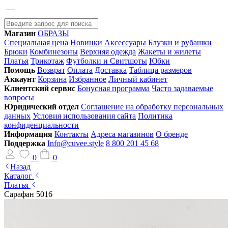
Магазин
ОБРАЗЫ
Специальная цена
Новинки
Аксессуары
Блузки и рубашки
Брюки
Комбинезоны
Верхняя одежда
Жакеты и жилеты
Платья
Трикотаж
Футболки и Свитшоты
Юбки
Помощь
Возврат
Оплата
Доставка
Таблица размеров
Аккаунт
Корзина
Избранное
Личный кабинет
Клиентский сервис
Бонусная программа
Часто задаваемые
вопросы
Юридический отдел
Соглашение на обработку персональных
данных
Условия использования сайта
Политика
конфиденциальности
Информация
Контакты
Адреса магазинов
О бренде
Поддержка
Info@cuvee.style
8 800 201 45 68
0
0
Назад
Каталог
Платья
Сарафан 5016