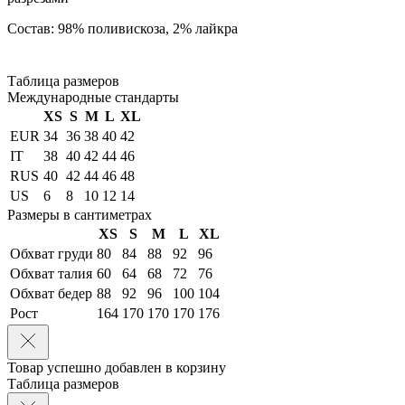
Состав: 98% поливискоза, 2% лайкра
Таблица размеров
Международные стандарты
XS
S
M
L
XL
EUR
34
36
38
40
42
IT
38
40
42
44
46
RUS
40
42
44
46
48
US
6
8
10
12
14
Размеры в сантиметрах
XS
S
M
L
XL
Обхват груди
80
84
88
92
96
Обхват талия
60
64
68
72
76
Обхват бедер
88
92
96
100
104
Рост
164
170
170
170
176
Товар успешно добавлен в корзину
Таблица размеров