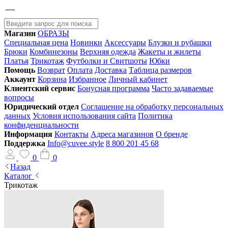
Магазин
ОБРАЗЫ
Специальная цена
Новинки
Аксессуары
Блузки и рубашки
Брюки
Комбинезоны
Верхняя одежда
Жакеты и жилеты
Платья
Трикотаж
Футболки и Свитшоты
Юбки
Помощь
Возврат
Оплата
Доставка
Таблица размеров
Аккаунт
Корзина
Избранное
Личный кабинет
Клиентский сервис
Бонусная программа
Часто задаваемые
вопросы
Юридический отдел
Соглашение на обработку персональных
данных
Условия использования сайта
Политика
конфиденциальности
Информация
Контакты
Адреса магазинов
О бренде
Поддержка
Info@cuvee.style
8 800 201 45 68
0
0
Назад
Каталог
Трикотаж