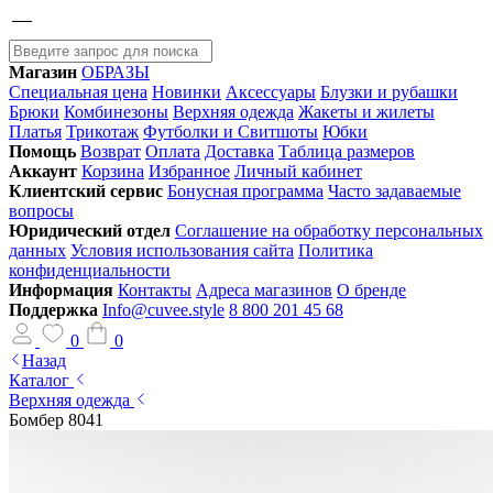
Магазин
ОБРАЗЫ
Специальная цена
Новинки
Аксессуары
Блузки и рубашки
Брюки
Комбинезоны
Верхняя одежда
Жакеты и жилеты
Платья
Трикотаж
Футболки и Свитшоты
Юбки
Помощь
Возврат
Оплата
Доставка
Таблица размеров
Аккаунт
Корзина
Избранное
Личный кабинет
Клиентский сервис
Бонусная программа
Часто задаваемые
вопросы
Юридический отдел
Соглашение на обработку персональных
данных
Условия использования сайта
Политика
конфиденциальности
Информация
Контакты
Адреса магазинов
О бренде
Поддержка
Info@cuvee.style
8 800 201 45 68
0
0
Назад
Каталог
Верхняя одежда
Бомбер 8041