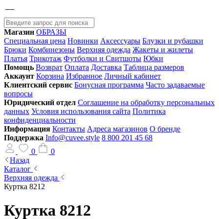
Магазин
ОБРАЗЫ
Специальная цена
Новинки
Аксессуары
Блузки и рубашки
Брюки
Комбинезоны
Верхняя одежда
Жакеты и жилеты
Платья
Трикотаж
Футболки и Свитшоты
Юбки
Помощь
Возврат
Оплата
Доставка
Таблица размеров
Аккаунт
Корзина
Избранное
Личный кабинет
Клиентский сервис
Бонусная программа
Часто задаваемые
вопросы
Юридический отдел
Соглашение на обработку персональных
данных
Условия использования сайта
Политика
конфиденциальности
Информация
Контакты
Адреса магазинов
О бренде
Поддержка
Info@cuvee.style
8 800 201 45 68
0
0
Назад
Каталог
Верхняя одежда
Куртка 8212
Куртка 8212