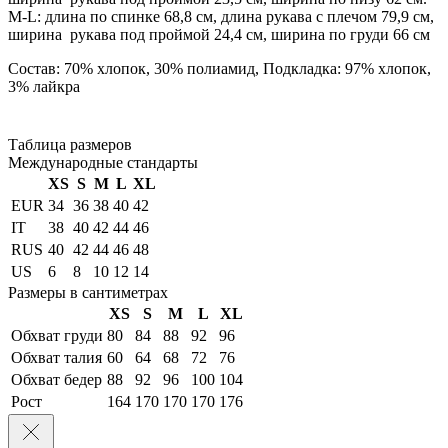
М-L: длина по спинке 68,8 см, длина рукава с плечом 79,9 см,
ширина рукава под проймой 24,4 см, ширина по груди 66 см
Состав: 70% хлопок, 30% полиамид, Подкладка: 97% хлопок,
3% лайкра
Таблица размеров
Международные стандарты
XS
S
M
L
XL
EUR
34
36
38
40
42
IT
38
40
42
44
46
RUS
40
42
44
46
48
US
6
8
10
12
14
Размеры в сантиметрах
XS
S
M
L
XL
Обхват груди
80
84
88
92
96
Обхват талия
60
64
68
72
76
Обхват бедер
88
92
96
100
104
Рост
164
170
170
170
176