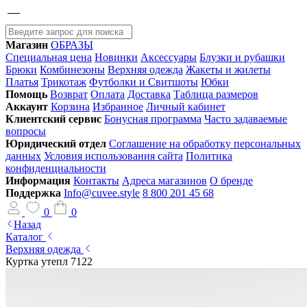
Магазин
ОБРАЗЫ
Специальная цена
Новинки
Аксессуары
Блузки и рубашки
Брюки
Комбинезоны
Верхняя одежда
Жакеты и жилеты
Платья
Трикотаж
Футболки и Свитшоты
Юбки
Помощь
Возврат
Оплата
Доставка
Таблица размеров
Аккаунт
Корзина
Избранное
Личный кабинет
Клиентский сервис
Бонусная программа
Часто задаваемые
вопросы
Юридический отдел
Соглашение на обработку персональных
данных
Условия использования сайта
Политика
конфиденциальности
Информация
Контакты
Адреса магазинов
О бренде
Поддержка
Info@cuvee.style
8 800 201 45 68
0
0
Назад
Каталог
Верхняя одежда
Куртка утепл 7122