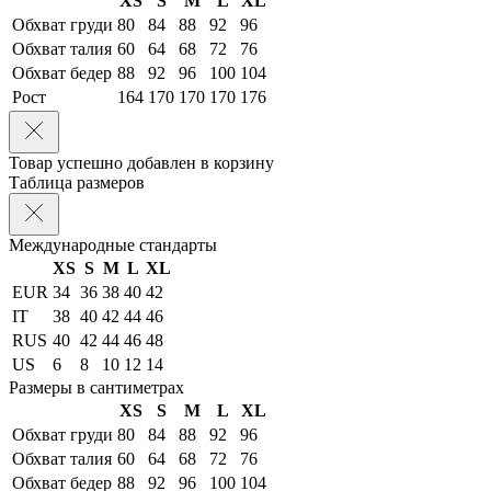
XS
S
M
L
XL
Обхват груди
80
84
88
92
96
Обхват талия
60
64
68
72
76
Обхват бедер
88
92
96
100
104
Рост
164
170
170
170
176
Товар успешно добавлен в корзину
Таблица размеров
Международные стандарты
XS
S
M
L
XL
EUR
34
36
38
40
42
IT
38
40
42
44
46
RUS
40
42
44
46
48
US
6
8
10
12
14
Размеры в сантиметрах
XS
S
M
L
XL
Обхват груди
80
84
88
92
96
Обхват талия
60
64
68
72
76
Обхват бедер
88
92
96
100
104