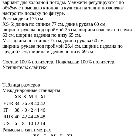
вариант для холодной погоды. Манжеты регулируются по
объёму с помощью кнопок, а кулиски на талии позволяют
настроить посадку по фигуре.
Рост модели:175 см
XS-S: длина по спинке 77 см, длина рукава 60 см,
ширина рукава под проймой 25 см, ширина изделия по груди
63 см, ширина изделия по низу 65 см.
М-L: длина по спинке 77 см, длина рукава 60 см,
ширина рукава под проймой 26,4 см, ширина изделия по
груди 67 см, ширина изделия по низу 69 см
Состав: 100% полиэстер, Подкладка: 100% полиэстер,
Утеплитель: слайтекс
Таблица размеров
Международные стандарты
XS
S
M
L
XL
EUR
34
36
38
40
42
IT
38
40
42
44
46
RUS
40
42
44
46
48
US
6
8
10
12
14
Размеры в сантиметрах