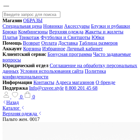
Магазин
ОБРАЗЫ
Специальная цена
Новинки
Аксессуары
Блузки и рубашки
Брюки
Комбинезоны
Верхняя одежда
Жакеты и жилеты
Платья
Трикотаж
Футболки и Свитшоты
Юбки
Помощь
Возврат
Оплата
Доставка
Таблица размеров
Аккаунт
Корзина
Избранное
Личный кабинет
Клиентский сервис
Бонусная программа
Часто задаваемые
вопросы
Юридический отдел
Соглашение на обработку персональных
данных
Условия использования сайта
Политика
конфиденциальности
Информация
Контакты
Адреса магазинов
О бренде
Поддержка
Info@cuvee.style
8 800 201 45 68
0
0
Назад
Каталог
Верхняя одежда
Пальто жен. 0017