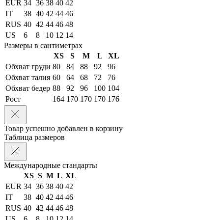
EUR
34
36
38
40
42
IT
38
40
42
44
46
RUS
40
42
44
46
48
US
6
8
10
12
14
Размеры в сантиметрах
XS
S
M
L
XL
Обхват груди
80
84
88
92
96
Обхват талия
60
64
68
72
76
Обхват бедер
88
92
96
100
104
Рост
164
170
170
170
176
Товар успешно добавлен в корзину
Таблица размеров
Международные стандарты
XS
S
M
L
XL
EUR
34
36
38
40
42
IT
38
40
42
44
46
RUS
40
42
44
46
48
US
6
8
10
12
14