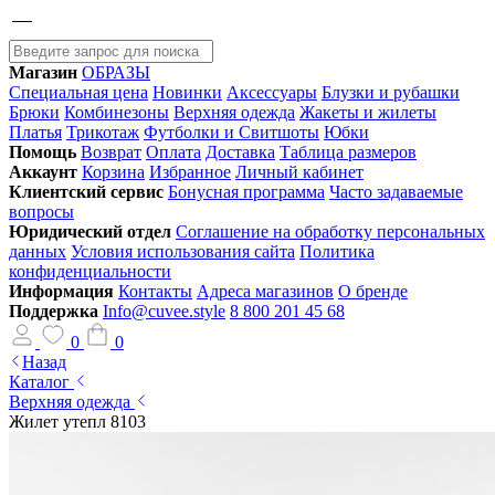
Магазин
ОБРАЗЫ
Специальная цена
Новинки
Аксессуары
Блузки и рубашки
Брюки
Комбинезоны
Верхняя одежда
Жакеты и жилеты
Платья
Трикотаж
Футболки и Свитшоты
Юбки
Помощь
Возврат
Оплата
Доставка
Таблица размеров
Аккаунт
Корзина
Избранное
Личный кабинет
Клиентский сервис
Бонусная программа
Часто задаваемые
вопросы
Юридический отдел
Соглашение на обработку персональных
данных
Условия использования сайта
Политика
конфиденциальности
Информация
Контакты
Адреса магазинов
О бренде
Поддержка
Info@cuvee.style
8 800 201 45 68
0
0
Назад
Каталог
Верхняя одежда
Жилет утепл 8103