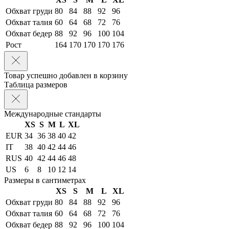
Обхват груди
80
84
88
92
96
Обхват талия
60
64
68
72
76
Обхват бедер
88
92
96
100
104
Рост
164
170
170
170
176
Товар успешно добавлен в корзину
Таблица размеров
Международные стандарты
XS
S
M
L
XL
EUR
34
36
38
40
42
IT
38
40
42
44
46
RUS
40
42
44
46
48
US
6
8
10
12
14
Размеры в сантиметрах
XS
S
M
L
XL
Обхват груди
80
84
88
92
96
Обхват талия
60
64
68
72
76
Обхват бедер
88
92
96
100
104