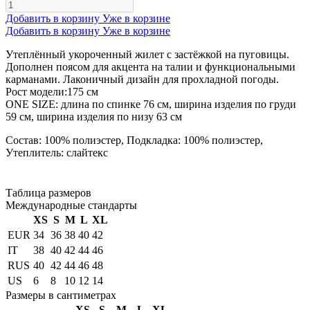
Добавить в корзину
Уже в корзине
Добавить в корзину
Уже в корзине
Утеплённый укороченный жилет с застёжкой на пуговицы.
Дополнен поясом для акцента на талии и функциональными
карманами. Лаконичный дизайн для прохладной погоды.
Рост модели:175 см
ONE SIZE: длина по спинке 76 см, ширина изделия по груди
59 см, ширина изделия по низу 63 см
Состав: 100% полиэстер, Подкладка: 100% полиэстер,
Утеплитель: слайтекс
Таблица размеров
Международные стандарты
XS
S
M
L
XL
EUR
34
36
38
40
42
IT
38
40
42
44
46
RUS
40
42
44
46
48
US
6
8
10
12
14
Размеры в сантиметрах
XS
S
M
L
XL