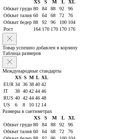
XS
S
M
L
XL
Обхват груди
80
84
88
92
96
Обхват талия
60
64
68
72
76
Обхват бедер
88
92
96
100
104
Рост
164
170
170
170
176
Товар успешно добавлен в корзину
Таблица размеров
Международные стандарты
XS
S
M
L
XL
EUR
34
36
38
40
42
IT
38
40
42
44
46
RUS
40
42
44
46
48
US
6
8
10
12
14
Размеры в сантиметрах
XS
S
M
L
XL
Обхват груди
80
84
88
92
96
Обхват талия
60
64
68
72
76
Обхват бедер
88
92
96
100
104