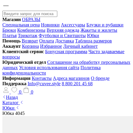
Магазин
ОБРАЗЫ
Специальная цена
Новинки
Аксессуары
Блузки и рубашки
Брюки
Комбинезоны
Верхняя одежда
Жакеты и жилеты
Платья
Трикотаж
Футболки и Свитшоты
Юбки
Помощь
Возврат
Оплата
Доставка
Таблица размеров
Аккаунт
Корзина
Избранное
Личный кабинет
Клиентский сервис
Бонусная программа
Часто задаваемые
вопросы
Юридический отдел
Соглашение на обработку персональных
данных
Условия использования сайта
Политика
конфиденциальности
Информация
Контакты
Адреса магазинов
О бренде
Поддержка
Info@cuvee.style
8 800 201 45 68
0
0
Назад
Каталог
Юбки
Юбка 4045