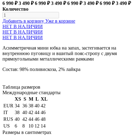
6 990 ₽
3 490 ₽
6 990 ₽
3 490 ₽
6 990 ₽
3 490 ₽
6 990 ₽
3 490 ₽
Количество
Добавить в корзину
Уже в корзине
НЕТ В НАЛИЧИИ
НЕТ В НАЛИЧИИ
НЕТ В НАЛИЧИИ
Асимметричная мини юбка на запах, застегивается на
внутреннюю пуговицу и вшитый пояс-стропу с двумя
прямоугольными металлическими рамками
Состав: 98% поливискоза, 2% лайкра
Таблица размеров
Международные стандарты
XS
S
M
L
XL
EUR
34
36
38
40
42
IT
38
40
42
44
46
RUS
40
42
44
46
48
US
6
8
10
12
14
Размеры в сантиметрах