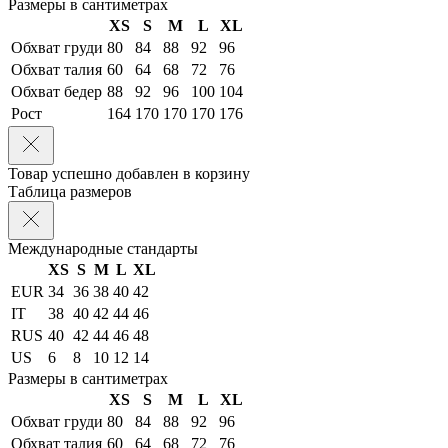
Размеры в сантиметрах
XS
S
M
L
XL
Обхват груди
80
84
88
92
96
Обхват талия
60
64
68
72
76
Обхват бедер
88
92
96
100
104
Рост
164
170
170
170
176
Товар успешно добавлен в корзину
Таблица размеров
Международные стандарты
XS
S
M
L
XL
EUR
34
36
38
40
42
IT
38
40
42
44
46
RUS
40
42
44
46
48
US
6
8
10
12
14
Размеры в сантиметрах
XS
S
M
L
XL
Обхват груди
80
84
88
92
96
Обхват талия
60
64
68
72
76