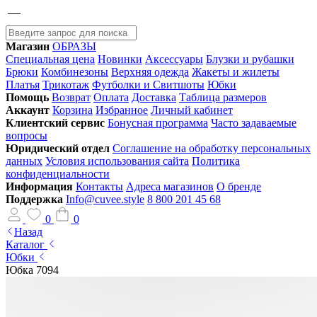
Магазин
ОБРАЗЫ
Специальная цена
Новинки
Аксессуары
Блузки и рубашки
Брюки
Комбинезоны
Верхняя одежда
Жакеты и жилеты
Платья
Трикотаж
Футболки и Свитшоты
Юбки
Помощь
Возврат
Оплата
Доставка
Таблица размеров
Аккаунт
Корзина
Избранное
Личный кабинет
Клиентский сервис
Бонусная программа
Часто задаваемые
вопросы
Юридический отдел
Соглашение на обработку персональных
данных
Условия использования сайта
Политика
конфиденциальности
Информация
Контакты
Адреса магазинов
О бренде
Поддержка
Info@cuvee.style
8 800 201 45 68
0
0
Назад
Каталог
Юбки
Юбка 7094