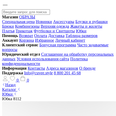
Магазин
ОБРАЗЫ
Специальная цена
Новинки
Аксессуары
Блузки и рубашки
Брюки
Комбинезоны
Верхняя одежда
Жакеты и жилеты
Платья
Трикотаж
Футболки и Свитшоты
Юбки
Помощь
Возврат
Оплата
Доставка
Таблица размеров
Аккаунт
Корзина
Избранное
Личный кабинет
Клиентский сервис
Бонусная программа
Часто задаваемые
вопросы
Юридический отдел
Соглашение на обработку персональных
данных
Условия использования сайта
Политика
конфиденциальности
Информация
Контакты
Адреса магазинов
О бренде
Поддержка
Info@cuvee.style
8 800 201 45 68
0
0
Назад
Каталог
Юбки
Юбка 8112