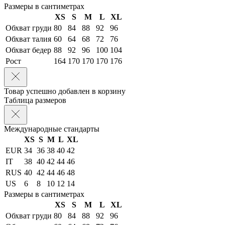
Размеры в сантиметрах
XS
S
M
L
XL
Обхват груди
80
84
88
92
96
Обхват талия
60
64
68
72
76
Обхват бедер
88
92
96
100
104
Рост
164
170
170
170
176
Товар успешно добавлен в корзину
Таблица размеров
Международные стандарты
XS
S
M
L
XL
EUR
34
36
38
40
42
IT
38
40
42
44
46
RUS
40
42
44
46
48
US
6
8
10
12
14
Размеры в сантиметрах
XS
S
M
L
XL
Обхват груди
80
84
88
92
96