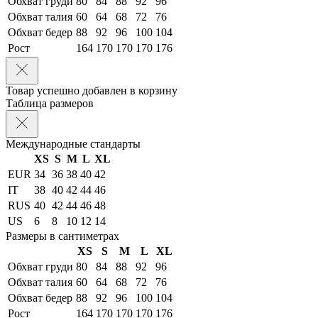
Обхват груди
80
84
88
92
96
Обхват талия
60
64
68
72
76
Обхват бедер
88
92
96
100
104
Рост
164
170
170
170
176
Товар успешно добавлен в корзину
Таблица размеров
Международные стандарты
XS
S
M
L
XL
EUR
34
36
38
40
42
IT
38
40
42
44
46
RUS
40
42
44
46
48
US
6
8
10
12
14
Размеры в сантиметрах
XS
S
M
L
XL
Обхват груди
80
84
88
92
96
Обхват талия
60
64
68
72
76
Обхват бедер
88
92
96
100
104
Рост
164
170
170
170
176