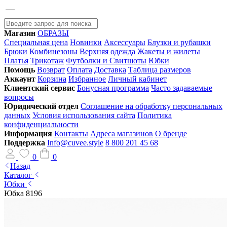
Магазин
ОБРАЗЫ
Специальная цена
Новинки
Аксессуары
Блузки и рубашки
Брюки
Комбинезоны
Верхняя одежда
Жакеты и жилеты
Платья
Трикотаж
Футболки и Свитшоты
Юбки
Помощь
Возврат
Оплата
Доставка
Таблица размеров
Аккаунт
Корзина
Избранное
Личный кабинет
Клиентский сервис
Бонусная программа
Часто задаваемые
вопросы
Юридический отдел
Соглашение на обработку персональных
данных
Условия использования сайта
Политика
конфиденциальности
Информация
Контакты
Адреса магазинов
О бренде
Поддержка
Info@cuvee.style
8 800 201 45 68
0
0
Назад
Каталог
Юбки
Юбка 8196