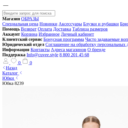
Магазин
ОБРАЗЫ
Специальная цена
Новинки
Аксессуары
Блузки и рубашки
Брю
Помощь
Возврат
Оплата
Доставка
Таблица размеров
Аккаунт
Корзина
Избранное
Личный кабинет
Клиентский сервис
Бонусная программа
Часто задаваемые во
Юридический отдел
Соглашение на обработку персональных
Информация
Контакты
Адреса магазинов
О бренде
Поддержка
Info@cuvee.style
8 800 201 45 68
0
0
Назад
Каталог
Юбки
Юбка 8239