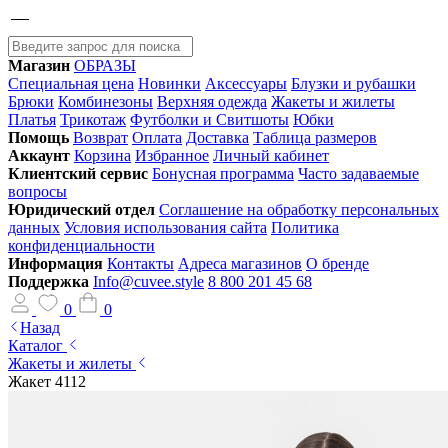
Магазин
ОБРАЗЫ
Специальная цена
Новинки
Аксессуары
Блузки и рубашки
Брюки
Комбинезоны
Верхняя одежда
Жакеты и жилеты
Платья
Трикотаж
Футболки и Свитшоты
Юбки
Помощь
Возврат
Оплата
Доставка
Таблица размеров
Аккаунт
Корзина
Избранное
Личный кабинет
Клиентский сервис
Бонусная программа
Часто задаваемые
вопросы
Юридический отдел
Соглашение на обработку персональных
данных
Условия использования сайта
Политика
конфиденциальности
Информация
Контакты
Адреса магазинов
О бренде
Поддержка
Info@cuvee.style
8 800 201 45 68
0
0
Назад
Каталог
Жакеты и жилеты
Жакет 4112