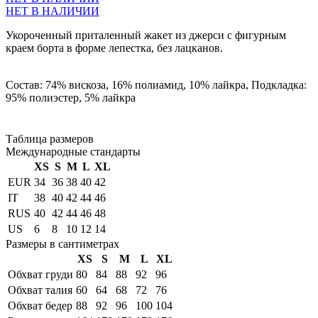
НЕТ В НАЛИЧИИ
Укороченный приталенный жакет из джерси с фигурным
краем борта в форме лепестка, без лацканов.
Состав: 74% вискоза, 16% полиамид, 10% лайкра, Подкладка:
95% полиэстер, 5% лайкра
Таблица размеров
Международные стандарты
XS
S
M
L
XL
EUR
34
36
38
40
42
IT
38
40
42
44
46
RUS
40
42
44
46
48
US
6
8
10
12
14
Размеры в сантиметрах
XS
S
M
L
XL
Обхват груди
80
84
88
92
96
Обхват талия
60
64
68
72
76
Обхват бедер
88
92
96
100
104