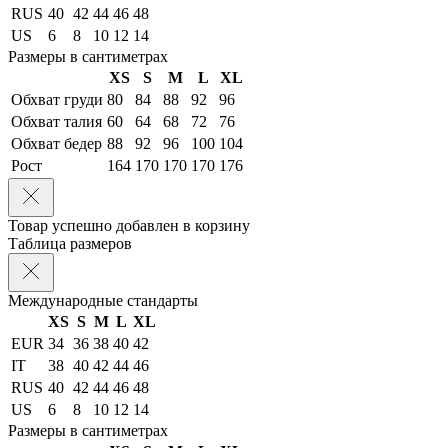
RUS
40
42
44
46
48
US
6
8
10
12
14
Размеры в сантиметрах
XS
S
M
L
XL
Обхват груди
80
84
88
92
96
Обхват талия
60
64
68
72
76
Обхват бедер
88
92
96
100
104
Рост
164
170
170
170
176
Товар успешно добавлен в корзину
Таблица размеров
Международные стандарты
XS
S
M
L
XL
EUR
34
36
38
40
42
IT
38
40
42
44
46
RUS
40
42
44
46
48
US
6
8
10
12
14
Размеры в сантиметрах