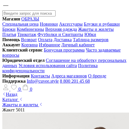
Магазин
ОБРАЗЫ
Специальная цена
Новинки
Аксессуары
Блузки и рубашки
Брюки
Комбинезоны
Верхняя одежда
Жакеты и жилеты
Платья
Трикотаж
Футболки и Свитшоты
Юбки
Помощь
Возврат
Оплата
Доставка
Таблица размеров
Аккаунт
Корзина
Избранное
Личный кабинет
Клиентский сервис
Бонусная программа
Часто задаваемые
вопросы
Юридический отдел
Соглашение на обработку персональных
данных
Условия использования сайта
Политика
конфиденциальности
Информация
Контакты
Адреса магазинов
О бренде
Поддержка
Info@cuvee.style
8 800 201 45 68
0
0
Назад
Каталог
Жакеты и жилеты
Жакет 5011