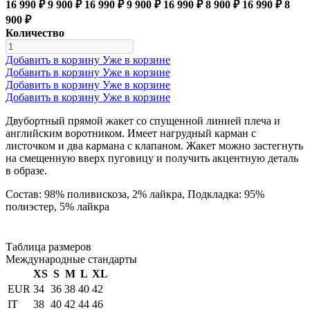
16 990 ₽
9 900 ₽
16 990 ₽
9 900 ₽
16 990 ₽
8 900 ₽
16 990 ₽
8
900 ₽
Количество
Добавить в корзину
Уже в корзине
Добавить в корзину
Уже в корзине
Добавить в корзину
Уже в корзине
Добавить в корзину
Уже в корзине
Двубортный прямой жакет со спущенной линией плеча и
английским воротником. Имеет нагрудный карман с
листочком и два кармана с клапаном. Жакет можно застегнуть
на смещенную вверх пуговицу и получить акцентную деталь
в образе.
Состав: 98% поливискоза, 2% лайкра, Подкладка: 95%
полиэстер, 5% лайкра
Таблица размеров
Международные стандарты
XS
S
M
L
XL
EUR
34
36
38
40
42
IT
38
40
42
44
46