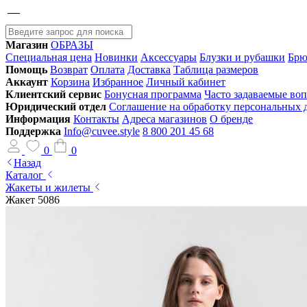
Магазин
ОБРАЗЫ
Специальная цена
Новинки
Аксессуары
Блузки и рубашки
Брю
Помощь
Возврат
Оплата
Доставка
Таблица размеров
Аккаунт
Корзина
Избранное
Личный кабинет
Клиентский сервис
Бонусная программа
Часто задаваемые во
Юридический отдел
Соглашение на обработку персональных
Информация
Контакты
Адреса магазинов
О бренде
Поддержка
Info@cuvee.style
8 800 201 45 68
0
0
Назад
Каталог
Жакеты и жилеты
Жакет 5086