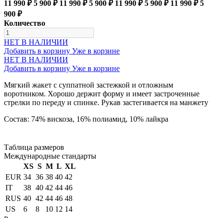
11 990 ₽
5 900 ₽
11 990 ₽
5 900 ₽
11 990 ₽
5 900 ₽
11 990 ₽
5
900 ₽
Количество
НЕТ В НАЛИЧИИ
Добавить в корзину
Уже в корзине
НЕТ В НАЛИЧИИ
Добавить в корзину
Уже в корзине
Мягкий жакет с суппатной застежкой и отложным
воротником. Хорошо держит форму и имеет застроченные
стрелки по переду и спинке. Рукав застегивается на манжету
Состав: 74% вискоза, 16% полиамид, 10% лайкра
Таблица размеров
Международные стандарты
XS
S
M
L
XL
EUR
34
36
38
40
42
IT
38
40
42
44
46
RUS
40
42
44
46
48
US
6
8
10
12
14