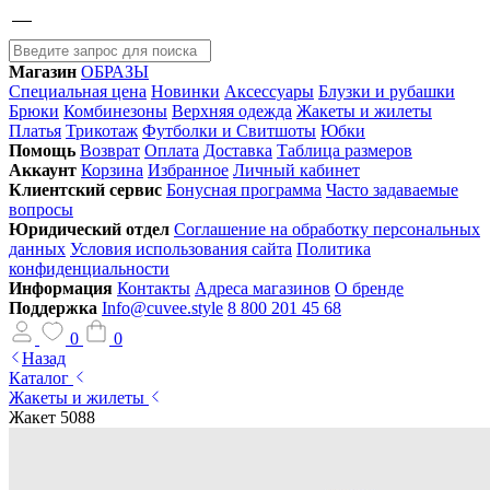
Магазин
ОБРАЗЫ
Специальная цена
Новинки
Аксессуары
Блузки и рубашки
Брюки
Комбинезоны
Верхняя одежда
Жакеты и жилеты
Платья
Трикотаж
Футболки и Свитшоты
Юбки
Помощь
Возврат
Оплата
Доставка
Таблица размеров
Аккаунт
Корзина
Избранное
Личный кабинет
Клиентский сервис
Бонусная программа
Часто задаваемые
вопросы
Юридический отдел
Соглашение на обработку персональных
данных
Условия использования сайта
Политика
конфиденциальности
Информация
Контакты
Адреса магазинов
О бренде
Поддержка
Info@cuvee.style
8 800 201 45 68
0
0
Назад
Каталог
Жакеты и жилеты
Жакет 5088