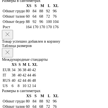
Размеры в сантиметрах
XS
S
M
L
XL
Обхват груди
80
84
88
92
96
Обхват талия
60
64
68
72
76
Обхват бедер
88
92
96
100
104
Рост
164
170
170
170
176
Товар успешно добавлен в корзину
Таблица размеров
Международные стандарты
XS
S
M
L
XL
EUR
34
36
38
40
42
IT
38
40
42
44
46
RUS
40
42
44
46
48
US
6
8
10
12
14
Размеры в сантиметрах
XS
S
M
L
XL
Обхват груди
80
84
88
92
96
Обхват талия
60
64
68
72
76