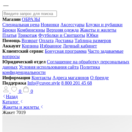
Магазин
ОБРАЗЫ
Специальная цена
Новинки
Аксессуары
Блузки и рубашки
Брюки
Комбинезоны
Верхняя одежда
Жакеты и жилеты
Платья
Трикотаж
Футболки и Свитшоты
Юбки
Помощь
Возврат
Оплата
Доставка
Таблица размеров
Аккаунт
Корзина
Избранное
Личный кабинет
Клиентский сервис
Бонусная программа
Часто задаваемые
вопросы
Юридический отдел
Соглашение на обработку персональных
данных
Условия использования сайта
Политика
конфиденциальности
Информация
Контакты
Адреса магазинов
О бренде
Поддержка
Info@cuvee.style
8 800 201 45 68
0
0
Назад
Каталог
Жакеты и жилеты
Жакет 7019