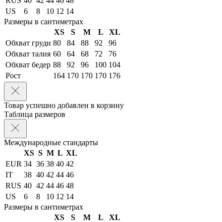
RUS
40
42
44
46
48
US
6
8
10
12
14
Размеры в сантиметрах
XS
S
M
L
XL
Обхват груди
80
84
88
92
96
Обхват талия
60
64
68
72
76
Обхват бедер
88
92
96
100
104
Рост
164
170
170
170
176
Товар успешно добавлен в корзину
Таблица размеров
Международные стандарты
XS
S
M
L
XL
EUR
34
36
38
40
42
IT
38
40
42
44
46
RUS
40
42
44
46
48
US
6
8
10
12
14
Размеры в сантиметрах
XS
S
M
L
XL