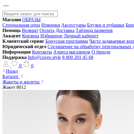
Магазин
ОБРАЗЫ
Специальная цена
Новинки
Аксессуары
Блузки и рубашки
Брю
Помощь
Возврат
Оплата
Доставка
Таблица размеров
Аккаунт
Корзина
Избранное
Личный кабинет
Клиентский сервис
Бонусная программа
Часто задаваемые во
Юридический отдел
Соглашение на обработку персональных
Информация
Контакты
Адреса магазинов
О бренде
Поддержка
Info@cuvee.style
8 800 201 45 68
0
0
Назад
Каталог
Жакеты и жилеты
Жакет 8012