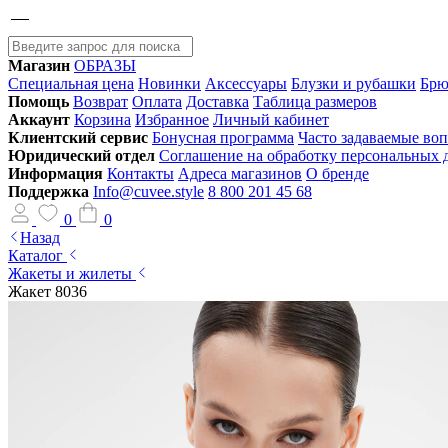
Магазин
ОБРАЗЫ
Специальная цена
Новинки
Аксессуары
Блузки и рубашки
Брю
Помощь
Возврат
Оплата
Доставка
Таблица размеров
Аккаунт
Корзина
Избранное
Личный кабинет
Клиентский сервис
Бонусная программа
Часто задаваемые во
Юридический отдел
Соглашение на обработку персональных
Информация
Контакты
Адреса магазинов
О бренде
Поддержка
Info@cuvee.style
8 800 201 45 68
0
0
Назад
Каталог
Жакеты и жилеты
Жакет 8036