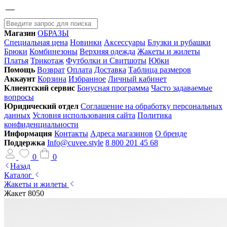
Магазин
ОБРАЗЫ
Специальная цена
Новинки
Аксессуары
Блузки и рубашки
Брюки
Комбинезоны
Верхняя одежда
Жакеты и жилеты
Платья
Трикотаж
Футболки и Свитшоты
Юбки
Помощь
Возврат
Оплата
Доставка
Таблица размеров
Аккаунт
Корзина
Избранное
Личный кабинет
Клиентский сервис
Бонусная программа
Часто задаваемые
вопросы
Юридический отдел
Соглашение на обработку персональных
данных
Условия использования сайта
Политика
конфиденциальности
Информация
Контакты
Адреса магазинов
О бренде
Поддержка
Info@cuvee.style
8 800 201 45 68
0
0
Назад
Каталог
Жакеты и жилеты
Жакет 8050