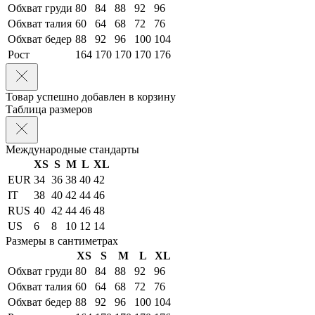
Обхват груди
80
84
88
92
96
Обхват талия
60
64
68
72
76
Обхват бедер
88
92
96
100
104
Рост
164
170
170
170
176
Товар успешно добавлен в корзину
Таблица размеров
Международные стандарты
XS
S
M
L
XL
EUR
34
36
38
40
42
IT
38
40
42
44
46
RUS
40
42
44
46
48
US
6
8
10
12
14
Размеры в сантиметрах
XS
S
M
L
XL
Обхват груди
80
84
88
92
96
Обхват талия
60
64
68
72
76
Обхват бедер
88
92
96
100
104