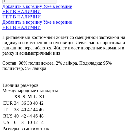
Добавить в корзину
Уже в корзине
НЕТ В НАЛИЧИИ
НЕТ В НАЛИЧИИ
Добавить в корзину
Уже в корзине
НЕТ В НАЛИЧИИ
Приталенный костюмный жилет со смещенной застежкой на
видимую и внутреннюю пуговицы. Левая часть воротника и
лацкан не перегибаются. Жилет имеет прорезные карманы в
рамку и асимметричный низ
Состав: 98% поливискоза, 2% лайкра, Подкладка: 95%
полиэстер, 5% лайкра
Таблица размеров
Международные стандарты
XS
S
M
L
XL
EUR
34
36
38
40
42
IT
38
40
42
44
46
RUS
40
42
44
46
48
US
6
8
10
12
14
Размеры в сантиметрах