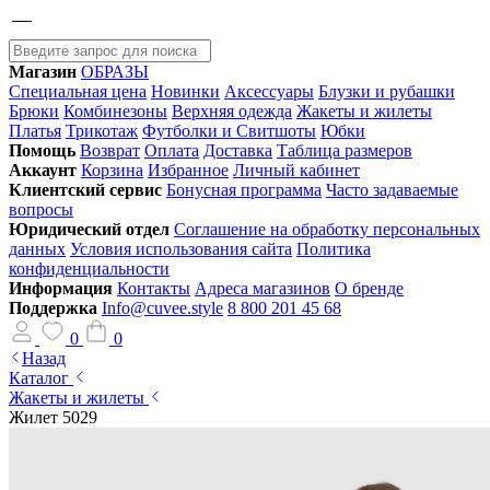
Магазин
ОБРАЗЫ
Специальная цена
Новинки
Аксессуары
Блузки и рубашки
Брюки
Комбинезоны
Верхняя одежда
Жакеты и жилеты
Платья
Трикотаж
Футболки и Свитшоты
Юбки
Помощь
Возврат
Оплата
Доставка
Таблица размеров
Аккаунт
Корзина
Избранное
Личный кабинет
Клиентский сервис
Бонусная программа
Часто задаваемые
вопросы
Юридический отдел
Соглашение на обработку персональных
данных
Условия использования сайта
Политика
конфиденциальности
Информация
Контакты
Адреса магазинов
О бренде
Поддержка
Info@cuvee.style
8 800 201 45 68
0
0
Назад
Каталог
Жакеты и жилеты
Жилет 5029