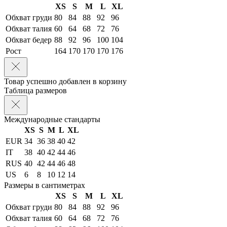
XS
S
M
L
XL
Обхват груди
80
84
88
92
96
Обхват талия
60
64
68
72
76
Обхват бедер
88
92
96
100
104
Рост
164
170
170
170
176
Товар успешно добавлен в корзину
Таблица размеров
Международные стандарты
XS
S
M
L
XL
EUR
34
36
38
40
42
IT
38
40
42
44
46
RUS
40
42
44
46
48
US
6
8
10
12
14
Размеры в сантиметрах
XS
S
M
L
XL
Обхват груди
80
84
88
92
96
Обхват талия
60
64
68
72
76