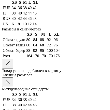
XS
S
M
L
XL
EUR
34
36
38
40
42
IT
38
40
42
44
46
RUS
40
42
44
46
48
US
6
8
10
12
14
Размеры в сантиметрах
XS
S
M
L
XL
Обхват груди
80
84
88
92
96
Обхват талия
60
64
68
72
76
Обхват бедер
88
92
96
100
104
Рост
164
170
170
170
176
Товар успешно добавлен в корзину
Таблица размеров
Международные стандарты
XS
S
M
L
XL
EUR
34
36
38
40
42
IT
38
40
42
44
46