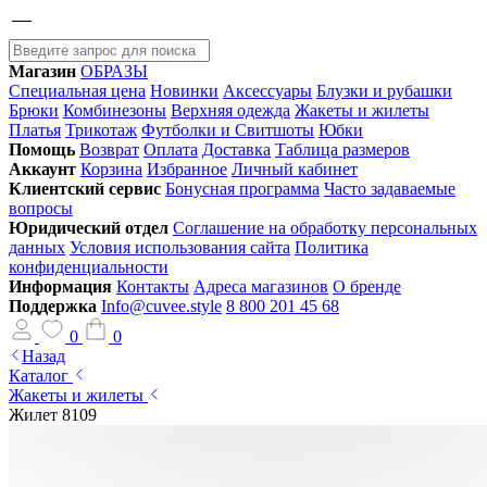
Магазин
ОБРАЗЫ
Специальная цена
Новинки
Аксессуары
Блузки и рубашки
Брюки
Комбинезоны
Верхняя одежда
Жакеты и жилеты
Платья
Трикотаж
Футболки и Свитшоты
Юбки
Помощь
Возврат
Оплата
Доставка
Таблица размеров
Аккаунт
Корзина
Избранное
Личный кабинет
Клиентский сервис
Бонусная программа
Часто задаваемые
вопросы
Юридический отдел
Соглашение на обработку персональных
данных
Условия использования сайта
Политика
конфиденциальности
Информация
Контакты
Адреса магазинов
О бренде
Поддержка
Info@cuvee.style
8 800 201 45 68
0
0
Назад
Каталог
Жакеты и жилеты
Жилет 8109