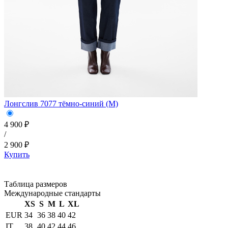
Лонгслив 7077 тёмно-синий (M)
4 900 ₽
/
2 900 ₽
Купить
Таблица размеров
Международные стандарты
XS
S
M
L
XL
EUR
34
36
38
40
42
IT
38
40
42
44
46