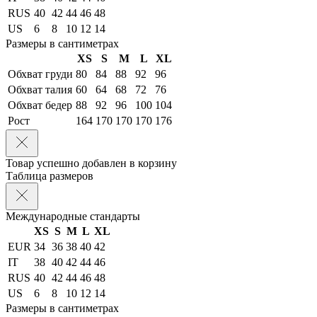
RUS
40
42
44
46
48
US
6
8
10
12
14
Размеры в сантиметрах
XS
S
M
L
XL
Обхват груди
80
84
88
92
96
Обхват талия
60
64
68
72
76
Обхват бедер
88
92
96
100
104
Рост
164
170
170
170
176
Товар успешно добавлен в корзину
Таблица размеров
Международные стандарты
XS
S
M
L
XL
EUR
34
36
38
40
42
IT
38
40
42
44
46
RUS
40
42
44
46
48
US
6
8
10
12
14
Размеры в сантиметрах