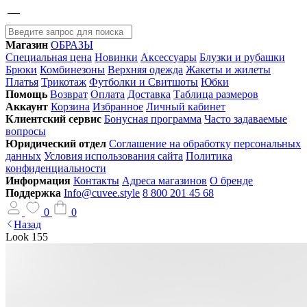
Магазин
ОБРАЗЫ
Специальная цена
Новинки
Аксессуары
Блузки и рубашки
Брюки
Комбинезоны
Верхняя одежда
Жакеты и жилеты
Платья
Трикотаж
Футболки и Свитшоты
Юбки
Помощь
Возврат
Оплата
Доставка
Таблица размеров
Аккаунт
Корзина
Избранное
Личный кабинет
Клиентский сервис
Бонусная программа
Часто задаваемые
вопросы
Юридический отдел
Соглашение на обработку персональных
данных
Условия использования сайта
Политика
конфиденциальности
Информация
Контакты
Адреса магазинов
О бренде
Поддержка
Info@cuvee.style
8 800 201 45 68
0
0
Назад
Look 155