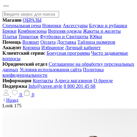
Магазин
ОБРАЗЫ
Специальная цена
Новинки
Аксессуары
Блузки и рубашки
Брюки
Комбинезоны
Верхняя одежда
Жакеты и жилеты
Платья
Трикотаж
Футболки и Свитшоты
Юбки
Помощь
Возврат
Оплата
Доставка
Таблица размеров
Аккаунт
Корзина
Избранное
Личный кабинет
Клиентский сервис
Бонусная программа
Часто задаваемые
вопросы
Юридический отдел
Соглашение на обработку персональных
данных
Условия использования сайта
Политика
конфиденциальности
Информация
Контакты
Адреса магазинов
О бренде
Поддержка
Info@cuvee.style
8 800 201 45 68
0
0
Назад
Look 175