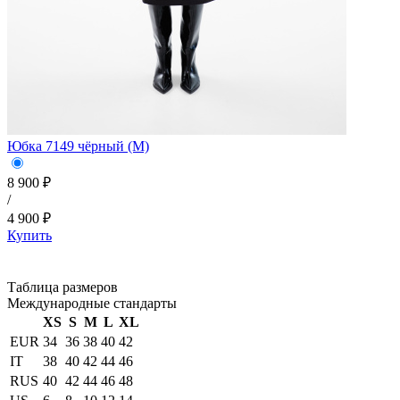
Юбка 7149 чёрный (M)
8 900 ₽
/
4 900 ₽
Купить
Таблица размеров
Международные стандарты
XS
S
M
L
XL
EUR
34
36
38
40
42
IT
38
40
42
44
46
RUS
40
42
44
46
48