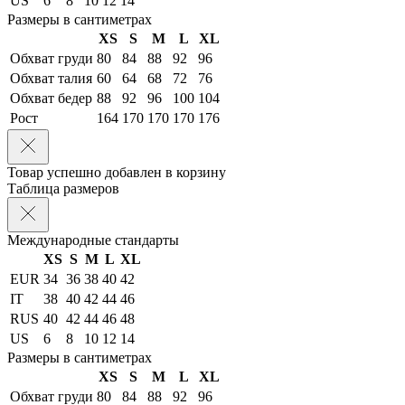
US
6
8
10
12
14
Размеры в сантиметрах
XS
S
M
L
XL
Обхват груди
80
84
88
92
96
Обхват талия
60
64
68
72
76
Обхват бедер
88
92
96
100
104
Рост
164
170
170
170
176
Товар успешно добавлен в корзину
Таблица размеров
Международные стандарты
XS
S
M
L
XL
EUR
34
36
38
40
42
IT
38
40
42
44
46
RUS
40
42
44
46
48
US
6
8
10
12
14
Размеры в сантиметрах
XS
S
M
L
XL
Обхват груди
80
84
88
92
96