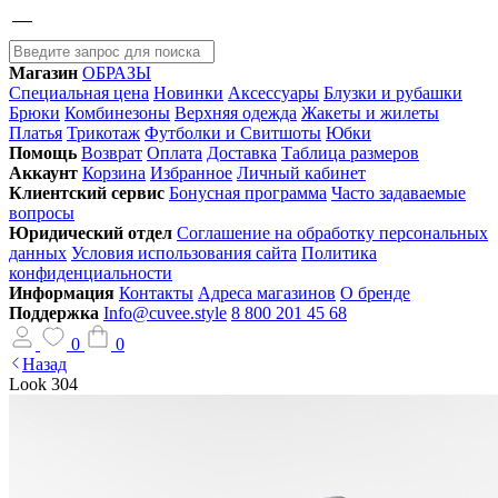
Магазин
ОБРАЗЫ
Специальная цена
Новинки
Аксессуары
Блузки и рубашки
Брюки
Комбинезоны
Верхняя одежда
Жакеты и жилеты
Платья
Трикотаж
Футболки и Свитшоты
Юбки
Помощь
Возврат
Оплата
Доставка
Таблица размеров
Аккаунт
Корзина
Избранное
Личный кабинет
Клиентский сервис
Бонусная программа
Часто задаваемые
вопросы
Юридический отдел
Соглашение на обработку персональных
данных
Условия использования сайта
Политика
конфиденциальности
Информация
Контакты
Адреса магазинов
О бренде
Поддержка
Info@cuvee.style
8 800 201 45 68
0
0
Назад
Look 304