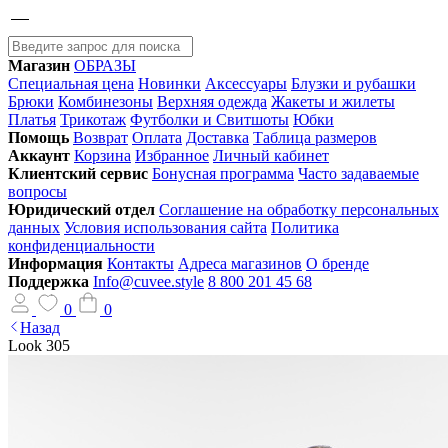
Магазин
ОБРАЗЫ
Специальная цена
Новинки
Аксессуары
Блузки и рубашки
Брюки
Комбинезоны
Верхняя одежда
Жакеты и жилеты
Платья
Трикотаж
Футболки и Свитшоты
Юбки
Помощь
Возврат
Оплата
Доставка
Таблица размеров
Аккаунт
Корзина
Избранное
Личный кабинет
Клиентский сервис
Бонусная программа
Часто задаваемые
вопросы
Юридический отдел
Соглашение на обработку персональных
данных
Условия использования сайта
Политика
конфиденциальности
Информация
Контакты
Адреса магазинов
О бренде
Поддержка
Info@cuvee.style
8 800 201 45 68
0
0
Назад
Look 305