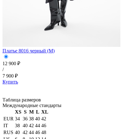
Платье 8016 черный (M)
12 900 ₽
/
7 900 ₽
Купить
Таблица размеров
Международные стандарты
XS
S
M
L
XL
EUR
34
36
38
40
42
IT
38
40
42
44
46
RUS
40
42
44
46
48