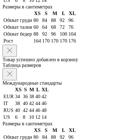
US
6
8
10
12
14
Размеры в сантиметрах
XS
S
M
L
XL
Обхват груди
80
84
88
92
96
Обхват талия
60
64
68
72
76
Обхват бедер
88
92
96
100
104
Рост
164
170
170
170
176
Товар успешно добавлен в корзину
Таблица размеров
Международные стандарты
XS
S
M
L
XL
EUR
34
36
38
40
42
IT
38
40
42
44
46
RUS
40
42
44
46
48
US
6
8
10
12
14
Размеры в сантиметрах
XS
S
M
L
XL
Обхват груди
80
84
88
92
96