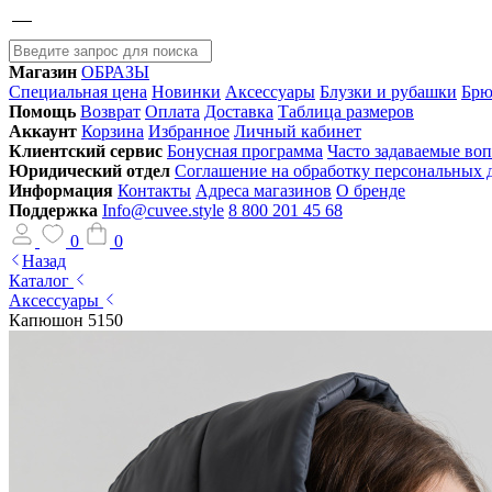
Магазин
ОБРАЗЫ
Специальная цена
Новинки
Аксессуары
Блузки и рубашки
Брю
Помощь
Возврат
Оплата
Доставка
Таблица размеров
Аккаунт
Корзина
Избранное
Личный кабинет
Клиентский сервис
Бонусная программа
Часто задаваемые во
Юридический отдел
Соглашение на обработку персональных
Информация
Контакты
Адреса магазинов
О бренде
Поддержка
Info@cuvee.style
8 800 201 45 68
0
0
Назад
Каталог
Аксессуары
Капюшон 5150