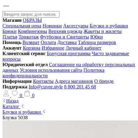
Магазин
ОБРАЗЫ
Специальная цена
Новинки
Аксессуары
Блузки и рубашки
Брюки
Комбинезоны
Верхняя одежда
Жакеты и жилеты
Платья
Трикотаж
Футболки и Свитшоты
Юбки
Помощь
Возврат
Оплата
Доставка
Таблица размеров
Аккаунт
Корзина
Избранное
Личный кабинет
Клиентский сервис
Бонусная программа
Часто задаваемые
вопросы
Юридический отдел
Соглашение на обработку персональных
данных
Условия использования сайта
Политика
конфиденциальности
Информация
Контакты
Адреса магазинов
О бренде
Поддержка
Info@cuvee.style
8 800 201 45 68
0
0
Назад
Каталог
Блузки и рубашки
Блузка 5038