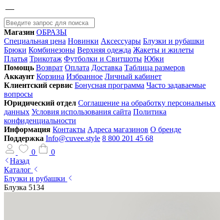
Магазин
ОБРАЗЫ
Специальная цена
Новинки
Аксессуары
Блузки и рубашки
Брюки
Комбинезоны
Верхняя одежда
Жакеты и жилеты
Платья
Трикотаж
Футболки и Свитшоты
Юбки
Помощь
Возврат
Оплата
Доставка
Таблица размеров
Аккаунт
Корзина
Избранное
Личный кабинет
Клиентский сервис
Бонусная программа
Часто задаваемые
вопросы
Юридический отдел
Соглашение на обработку персональных
данных
Условия использования сайта
Политика
конфиденциальности
Информация
Контакты
Адреса магазинов
О бренде
Поддержка
Info@cuvee.style
8 800 201 45 68
0
0
Назад
Каталог
Блузки и рубашки
Блузка 5134