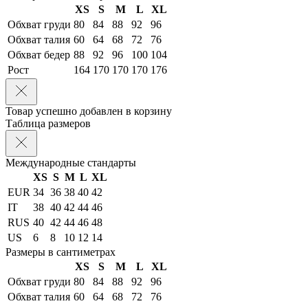
XS
S
M
L
XL
Обхват груди
80
84
88
92
96
Обхват талия
60
64
68
72
76
Обхват бедер
88
92
96
100
104
Рост
164
170
170
170
176
Товар успешно добавлен в корзину
Таблица размеров
Международные стандарты
XS
S
M
L
XL
EUR
34
36
38
40
42
IT
38
40
42
44
46
RUS
40
42
44
46
48
US
6
8
10
12
14
Размеры в сантиметрах
XS
S
M
L
XL
Обхват груди
80
84
88
92
96
Обхват талия
60
64
68
72
76