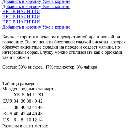
Добавить в корзину
Уже в корзине
Добавить в корзину
Уже в корзине
НЕТ В НАЛИЧИИ
НЕТ В НАЛИЧИИ
НЕТ В НАЛИЧИИ
Добавить в корзину
Уже в корзине
Блузка с коротким рукавом и декоративной драпировкой на
горловине. Выполнена из блестящей гладкой вискозы, которая
образует акцентные складки на переде и создает мягкий, но
интересный образ. Блузку можно стилизовать как с брюками,
так и с юбкой
Состав: 50% вискоза, 47% полиэстер, 3% лайкра
Таблица размеров
Международные стандарты
XS
S
M
L
XL
EUR
34
36
38
40
42
IT
38
40
42
44
46
RUS
40
42
44
46
48
US
6
8
10
12
14
Размеры в сантиметрах