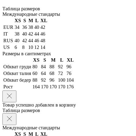
Таблица размеров
Международные стандарты
XS
S
M
L
XL
EUR
34
36
38
40
42
IT
38
40
42
44
46
RUS
40
42
44
46
48
US
6
8
10
12
14
Размеры в сантиметрах
XS
S
M
L
XL
Обхват груди
80
84
88
92
96
Обхват талия
60
64
68
72
76
Обхват бедер
88
92
96
100
104
Рост
164
170
170
170
176
Товар успешно добавлен в корзину
Таблица размеров
Международные стандарты
XS
S
M
L
XL