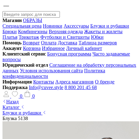
Магазин
ОБРАЗЫ
Специальная цена
Новинки
Аксессуары
Блузки и рубашки
Брюки
Комбинезоны
Верхняя одежда
Жакеты и жилеты
Платья
Трикотаж
Футболки и Свитшоты
Юбки
Помощь
Возврат
Оплата
Доставка
Таблица размеров
Аккаунт
Корзина
Избранное
Личный кабинет
Клиентский сервис
Бонусная программа
Часто задаваемые
вопросы
Юридический отдел
Соглашение на обработку персональных
данных
Условия использования сайта
Политика
конфиденциальности
Информация
Контакты
Адреса магазинов
О бренде
Поддержка
Info@cuvee.style
8 800 201 45 68
0
0
Назад
Каталог
Блузки и рубашки
Блузка 5138