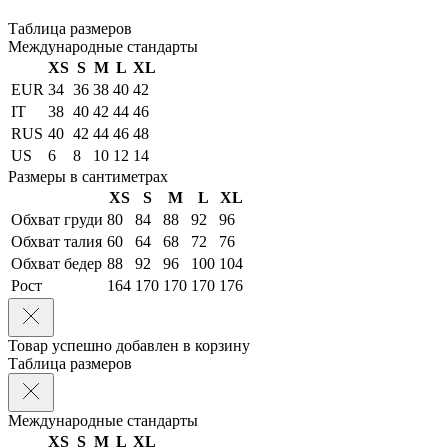
Таблица размеров
Международные стандарты
XS
S
M
L
XL
EUR
34
36
38
40
42
IT
38
40
42
44
46
RUS
40
42
44
46
48
US
6
8
10
12
14
Размеры в сантиметрах
XS
S
M
L
XL
Обхват груди
80
84
88
92
96
Обхват талия
60
64
68
72
76
Обхват бедер
88
92
96
100
104
Рост
164
170
170
170
176
Товар успешно добавлен в корзину
Таблица размеров
Международные стандарты
XS
S
M
L
XL