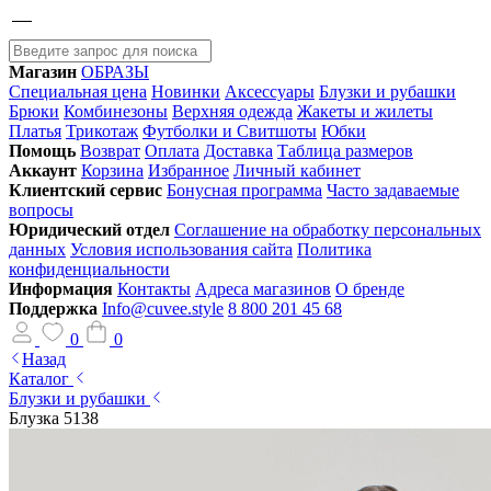
Магазин
ОБРАЗЫ
Специальная цена
Новинки
Аксессуары
Блузки и рубашки
Брюки
Комбинезоны
Верхняя одежда
Жакеты и жилеты
Платья
Трикотаж
Футболки и Свитшоты
Юбки
Помощь
Возврат
Оплата
Доставка
Таблица размеров
Аккаунт
Корзина
Избранное
Личный кабинет
Клиентский сервис
Бонусная программа
Часто задаваемые
вопросы
Юридический отдел
Соглашение на обработку персональных
данных
Условия использования сайта
Политика
конфиденциальности
Информация
Контакты
Адреса магазинов
О бренде
Поддержка
Info@cuvee.style
8 800 201 45 68
0
0
Назад
Каталог
Блузки и рубашки
Блузка 5138