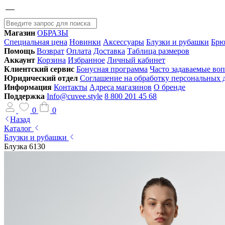
Магазин
ОБРАЗЫ
Специальная цена
Новинки
Аксессуары
Блузки и рубашки
Брю
Помощь
Возврат
Оплата
Доставка
Таблица размеров
Аккаунт
Корзина
Избранное
Личный кабинет
Клиентский сервис
Бонусная программа
Часто задаваемые во
Юридический отдел
Соглашение на обработку персональных
Информация
Контакты
Адреса магазинов
О бренде
Поддержка
Info@cuvee.style
8 800 201 45 68
0
0
Назад
Каталог
Блузки и рубашки
Блузка 6130