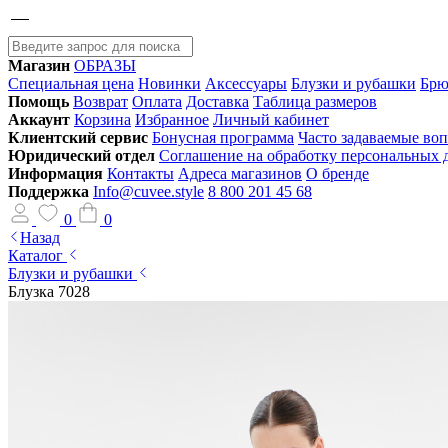
Магазин
ОБРАЗЫ
Специальная цена
Новинки
Аксессуары
Блузки и рубашки
Брю
Помощь
Возврат
Оплата
Доставка
Таблица размеров
Аккаунт
Корзина
Избранное
Личный кабинет
Клиентский сервис
Бонусная программа
Часто задаваемые во
Юридический отдел
Соглашение на обработку персональных
Информация
Контакты
Адреса магазинов
О бренде
Поддержка
Info@cuvee.style
8 800 201 45 68
0
0
Назад
Каталог
Блузки и рубашки
Блузка 7028