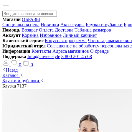
Магазин
ОБРАЗЫ
Специальная цена
Новинки
Аксессуары
Блузки и рубашки
Брю
Помощь
Возврат
Оплата
Доставка
Таблица размеров
Аккаунт
Корзина
Избранное
Личный кабинет
Клиентский сервис
Бонусная программа
Часто задаваемые во
Юридический отдел
Соглашение на обработку персональных
Информация
Контакты
Адреса магазинов
О бренде
Поддержка
Info@cuvee.style
8 800 201 45 68
0
0
Назад
Каталог
Блузки и рубашки
Блузка 7137