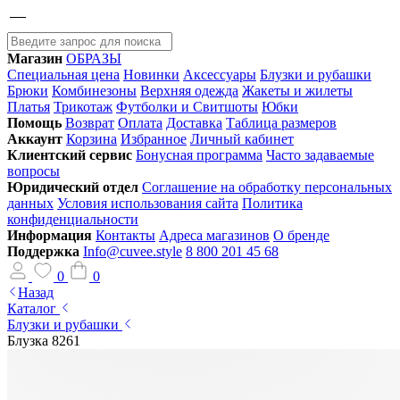
Магазин
ОБРАЗЫ
Специальная цена
Новинки
Аксессуары
Блузки и рубашки
Брюки
Комбинезоны
Верхняя одежда
Жакеты и жилеты
Платья
Трикотаж
Футболки и Свитшоты
Юбки
Помощь
Возврат
Оплата
Доставка
Таблица размеров
Аккаунт
Корзина
Избранное
Личный кабинет
Клиентский сервис
Бонусная программа
Часто задаваемые
вопросы
Юридический отдел
Соглашение на обработку персональных
данных
Условия использования сайта
Политика
конфиденциальности
Информация
Контакты
Адреса магазинов
О бренде
Поддержка
Info@cuvee.style
8 800 201 45 68
0
0
Назад
Каталог
Блузки и рубашки
Блузка 8261