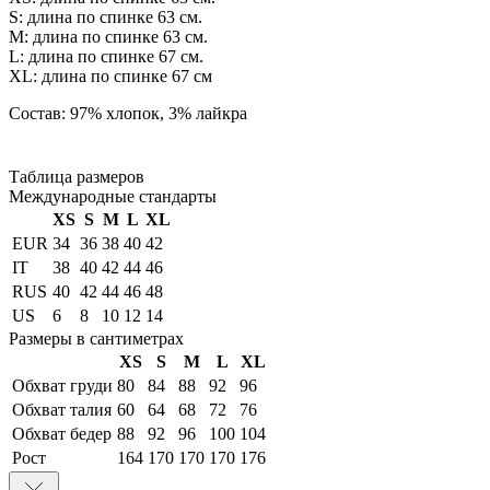
S: длина по спинке 63 см.
М: длина по спинке 63 см.
L: длина по спинке 67 см.
XL: длина по спинке 67 см
Состав: 97% хлопок, 3% лайкра
Таблица размеров
Международные стандарты
XS
S
M
L
XL
EUR
34
36
38
40
42
IT
38
40
42
44
46
RUS
40
42
44
46
48
US
6
8
10
12
14
Размеры в сантиметрах
XS
S
M
L
XL
Обхват груди
80
84
88
92
96
Обхват талия
60
64
68
72
76
Обхват бедер
88
92
96
100
104
Рост
164
170
170
170
176