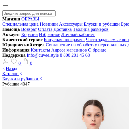
Магазин
ОБРАЗЫ
Специальная цена
Новинки
Аксессуары
Блузки и рубашки
Брю
Помощь
Возврат
Оплата
Доставка
Таблица размеров
Аккаунт
Корзина
Избранное
Личный кабинет
Клиентский сервис
Бонусная программа
Часто задаваемые во
Юридический отдел
Соглашение на обработку персональных
Информация
Контакты
Адреса магазинов
О бренде
Поддержка
Info@cuvee.style
8 800 201 45 68
0
0
Назад
Каталог
Блузки и рубашки
Рубашка 4047