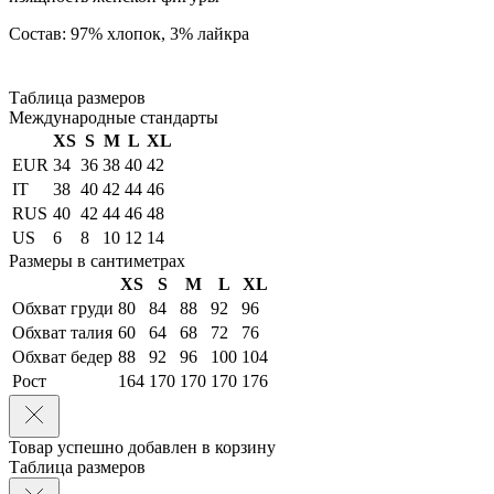
Состав: 97% хлопок, 3% лайкра
Таблица размеров
Международные стандарты
XS
S
M
L
XL
EUR
34
36
38
40
42
IT
38
40
42
44
46
RUS
40
42
44
46
48
US
6
8
10
12
14
Размеры в сантиметрах
XS
S
M
L
XL
Обхват груди
80
84
88
92
96
Обхват талия
60
64
68
72
76
Обхват бедер
88
92
96
100
104
Рост
164
170
170
170
176
Товар успешно добавлен в корзину
Таблица размеров