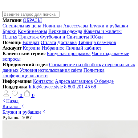
Магазин
ОБРАЗЫ
Специальная цена
Новинки
Аксессуары
Блузки и рубашки
Брюки
Комбинезоны
Верхняя одежда
Жакеты и жилеты
Платья
Трикотаж
Футболки и Свитшоты
Юбки
Помощь
Возврат
Оплата
Доставка
Таблица размеров
Аккаунт
Корзина
Избранное
Личный кабинет
Клиентский сервис
Бонусная программа
Часто задаваемые
вопросы
Юридический отдел
Соглашение на обработку персональных
данных
Условия использования сайта
Политика
конфиденциальности
Информация
Контакты
Адреса магазинов
О бренде
Поддержка
Info@cuvee.style
8 800 201 45 68
0
0
Назад
Каталог
Блузки и рубашки
Рубашка 5087