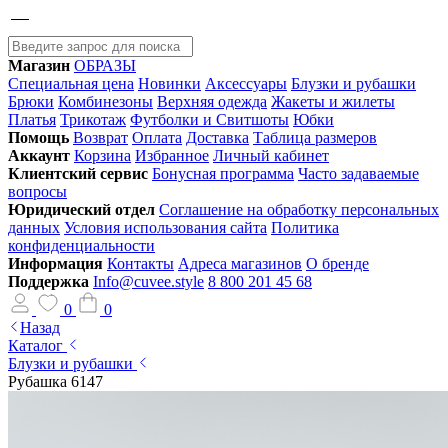
Магазин
ОБРАЗЫ
Специальная цена
Новинки
Аксессуары
Блузки и рубашки
Брюки
Комбинезоны
Верхняя одежда
Жакеты и жилеты
Платья
Трикотаж
Футболки и Свитшоты
Юбки
Помощь
Возврат
Оплата
Доставка
Таблица размеров
Аккаунт
Корзина
Избранное
Личный кабинет
Клиентский сервис
Бонусная программа
Часто задаваемые
вопросы
Юридический отдел
Соглашение на обработку персональных
данных
Условия использования сайта
Политика
конфиденциальности
Информация
Контакты
Адреса магазинов
О бренде
Поддержка
Info@cuvee.style
8 800 201 45 68
0
0
Назад
Каталог
Блузки и рубашки
Рубашка 6147