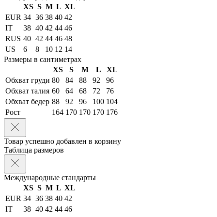
XS
S
M
L
XL
EUR
34
36
38
40
42
IT
38
40
42
44
46
RUS
40
42
44
46
48
US
6
8
10
12
14
Размеры в сантиметрах
XS
S
M
L
XL
Обхват груди
80
84
88
92
96
Обхват талия
60
64
68
72
76
Обхват бедер
88
92
96
100
104
Рост
164
170
170
170
176
Товар успешно добавлен в корзину
Таблица размеров
Международные стандарты
XS
S
M
L
XL
EUR
34
36
38
40
42
IT
38
40
42
44
46