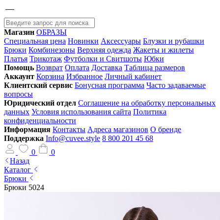
Магазин
ОБРАЗЫ
Специальная цена
Новинки
Аксессуары
Блузки и рубашки
Брюки
Комбинезоны
Верхняя одежда
Жакеты и жилеты
Платья
Трикотаж
Футболки и Свитшоты
Юбки
Помощь
Возврат
Оплата
Доставка
Таблица размеров
Аккаунт
Корзина
Избранное
Личный кабинет
Клиентский сервис
Бонусная программа
Часто задаваемые
вопросы
Юридический отдел
Соглашение на обработку персональных
данных
Условия использования сайта
Политика
конфиденциальности
Информация
Контакты
Адреса магазинов
О бренде
Поддержка
Info@cuvee.style
8 800 201 45 68
0
0
Назад
Каталог
Брюки
Брюки 5024