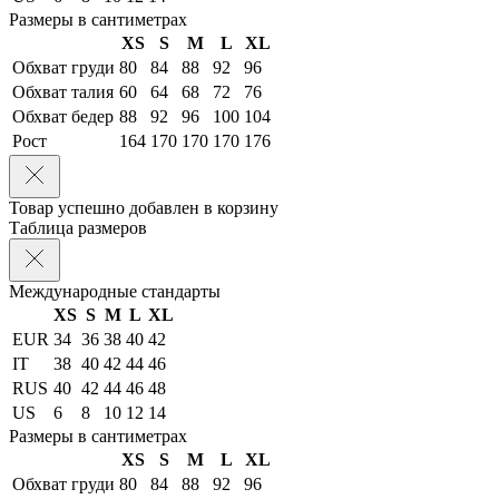
Размеры в сантиметрах
XS
S
M
L
XL
Обхват груди
80
84
88
92
96
Обхват талия
60
64
68
72
76
Обхват бедер
88
92
96
100
104
Рост
164
170
170
170
176
Товар успешно добавлен в корзину
Таблица размеров
Международные стандарты
XS
S
M
L
XL
EUR
34
36
38
40
42
IT
38
40
42
44
46
RUS
40
42
44
46
48
US
6
8
10
12
14
Размеры в сантиметрах
XS
S
M
L
XL
Обхват груди
80
84
88
92
96