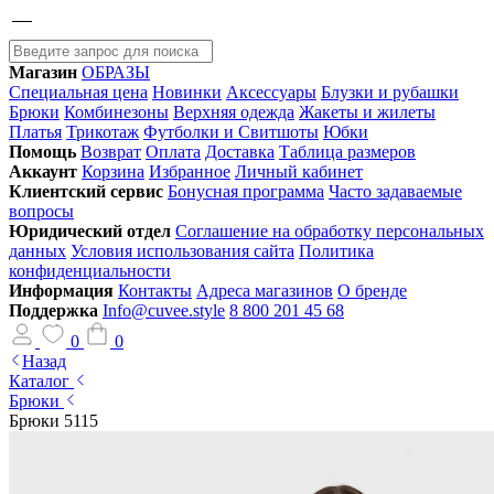
Магазин
ОБРАЗЫ
Специальная цена
Новинки
Аксессуары
Блузки и рубашки
Брюки
Комбинезоны
Верхняя одежда
Жакеты и жилеты
Платья
Трикотаж
Футболки и Свитшоты
Юбки
Помощь
Возврат
Оплата
Доставка
Таблица размеров
Аккаунт
Корзина
Избранное
Личный кабинет
Клиентский сервис
Бонусная программа
Часто задаваемые
вопросы
Юридический отдел
Соглашение на обработку персональных
данных
Условия использования сайта
Политика
конфиденциальности
Информация
Контакты
Адреса магазинов
О бренде
Поддержка
Info@cuvee.style
8 800 201 45 68
0
0
Назад
Каталог
Брюки
Брюки 5115