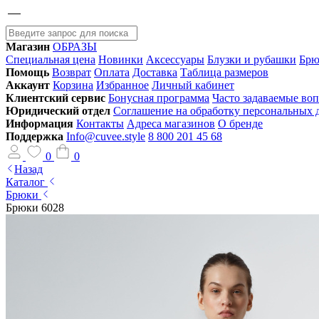
Магазин
ОБРАЗЫ
Специальная цена
Новинки
Аксессуары
Блузки и рубашки
Брю
Помощь
Возврат
Оплата
Доставка
Таблица размеров
Аккаунт
Корзина
Избранное
Личный кабинет
Клиентский сервис
Бонусная программа
Часто задаваемые во
Юридический отдел
Соглашение на обработку персональных
Информация
Контакты
Адреса магазинов
О бренде
Поддержка
Info@cuvee.style
8 800 201 45 68
0
0
Назад
Каталог
Брюки
Брюки 6028