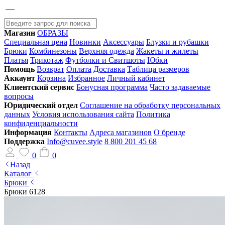
Магазин
ОБРАЗЫ
Специальная цена
Новинки
Аксессуары
Блузки и рубашки
Брюки
Комбинезоны
Верхняя одежда
Жакеты и жилеты
Платья
Трикотаж
Футболки и Свитшоты
Юбки
Помощь
Возврат
Оплата
Доставка
Таблица размеров
Аккаунт
Корзина
Избранное
Личный кабинет
Клиентский сервис
Бонусная программа
Часто задаваемые
вопросы
Юридический отдел
Соглашение на обработку персональных
данных
Условия использования сайта
Политика
конфиденциальности
Информация
Контакты
Адреса магазинов
О бренде
Поддержка
Info@cuvee.style
8 800 201 45 68
0
0
Назад
Каталог
Брюки
Брюки 6128