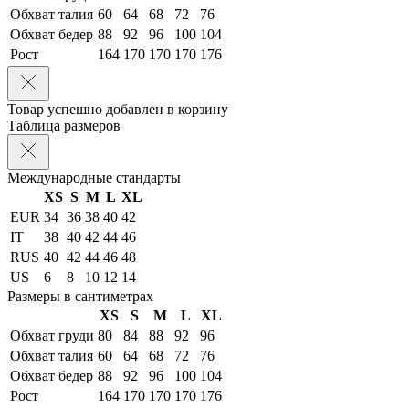
Обхват талия
60
64
68
72
76
Обхват бедер
88
92
96
100
104
Рост
164
170
170
170
176
Товар успешно добавлен в корзину
Таблица размеров
Международные стандарты
XS
S
M
L
XL
EUR
34
36
38
40
42
IT
38
40
42
44
46
RUS
40
42
44
46
48
US
6
8
10
12
14
Размеры в сантиметрах
XS
S
M
L
XL
Обхват груди
80
84
88
92
96
Обхват талия
60
64
68
72
76
Обхват бедер
88
92
96
100
104
Рост
164
170
170
170
176