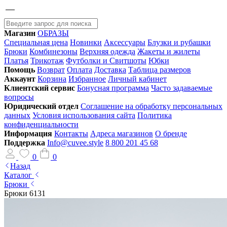
Магазин
ОБРАЗЫ
Специальная цена
Новинки
Аксессуары
Блузки и рубашки
Брюки
Комбинезоны
Верхняя одежда
Жакеты и жилеты
Платья
Трикотаж
Футболки и Свитшоты
Юбки
Помощь
Возврат
Оплата
Доставка
Таблица размеров
Аккаунт
Корзина
Избранное
Личный кабинет
Клиентский сервис
Бонусная программа
Часто задаваемые
вопросы
Юридический отдел
Соглашение на обработку персональных
данных
Условия использования сайта
Политика
конфиденциальности
Информация
Контакты
Адреса магазинов
О бренде
Поддержка
Info@cuvee.style
8 800 201 45 68
0
0
Назад
Каталог
Брюки
Брюки 6131