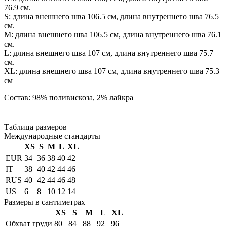
76.9 см.
S: длина внешнего шва 106.5 см, длина внутреннего шва 76.5
см.
М: длина внешнего шва 106.5 см, длина внутреннего шва 76.1
см.
L: длина внешнего шва 107 см, длина внутреннего шва 75.7
см.
XL: длина внешнего шва 107 см, длина внутреннего шва 75.3
см
Состав: 98% поливискоза, 2% лайкра
Таблица размеров
Международные стандарты
XS
S
M
L
XL
EUR
34
36
38
40
42
IT
38
40
42
44
46
RUS
40
42
44
46
48
US
6
8
10
12
14
Размеры в сантиметрах
XS
S
M
L
XL
Обхват груди
80
84
88
92
96