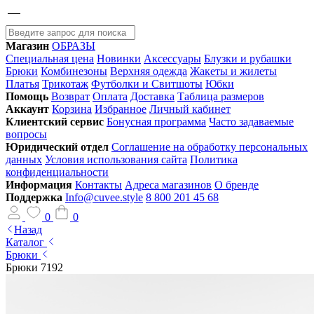
Магазин
ОБРАЗЫ
Специальная цена
Новинки
Аксессуары
Блузки и рубашки
Брюки
Комбинезоны
Верхняя одежда
Жакеты и жилеты
Платья
Трикотаж
Футболки и Свитшоты
Юбки
Помощь
Возврат
Оплата
Доставка
Таблица размеров
Аккаунт
Корзина
Избранное
Личный кабинет
Клиентский сервис
Бонусная программа
Часто задаваемые
вопросы
Юридический отдел
Соглашение на обработку персональных
данных
Условия использования сайта
Политика
конфиденциальности
Информация
Контакты
Адреса магазинов
О бренде
Поддержка
Info@cuvee.style
8 800 201 45 68
0
0
Назад
Каталог
Брюки
Брюки 7192