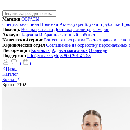
Магазин
ОБРАЗЫ
Специальная цена
Новинки
Аксессуары
Блузки и рубашки
Брю
Помощь
Возврат
Оплата
Доставка
Таблица размеров
Аккаунт
Корзина
Избранное
Личный кабинет
Клиентский сервис
Бонусная программа
Часто задаваемые во
Юридический отдел
Соглашение на обработку персональных
Информация
Контакты
Адреса магазинов
О бренде
Поддержка
Info@cuvee.style
8 800 201 45 68
0
0
Назад
Каталог
Брюки
Брюки 7192